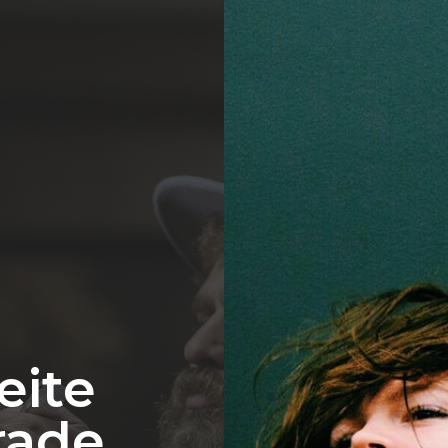
eite
rade